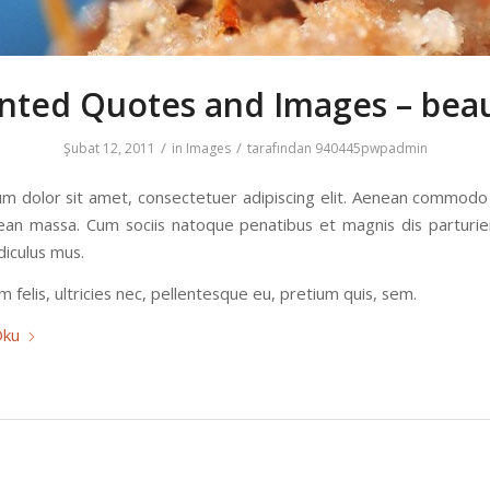
nted Quotes and Images – beau
/
/
Şubat 12, 2011
in
Images
tarafından
940445pwpadmin
m dolor sit amet, consectetuer adipiscing elit. Aenean commodo 
ean massa. Cum sociis natoque penatibus et magnis dis parturi
diculus mus.
felis, ultricies nec, pellentesque eu, pretium quis, sem.
Oku