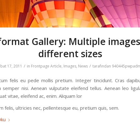
format Gallery: Multiple images
different sizes
/
/
bat 17, 2011
in
Frontpage Article
,
Images
,
News
tarafından
940445pwpadm
tum felis eu pede mollis pretium. Integer tincidunt. Cras dapib
semper nisi. Aenean vulputate eleifend tellus. Aenean leo ligula
at vitae, eleifend ac, enim. Aliquam lor
felis, ultricies nec, pellentesque eu, pretium quis, sem.
Oku