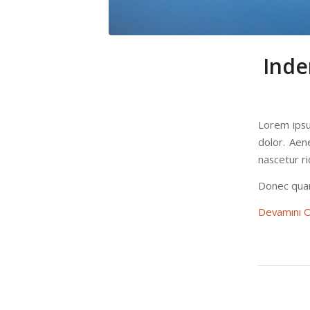
Inde
Lorem ipsu
dolor. Aen
nascetur ri
Donec quam 
Devamını 