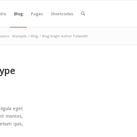
olio
Blog
Pages
Shortcodes
asınız:
Anasayfa
/
Blog
/
Blog Single Author Fullwidth
type
ligula eget
ent montes,
etium quis,