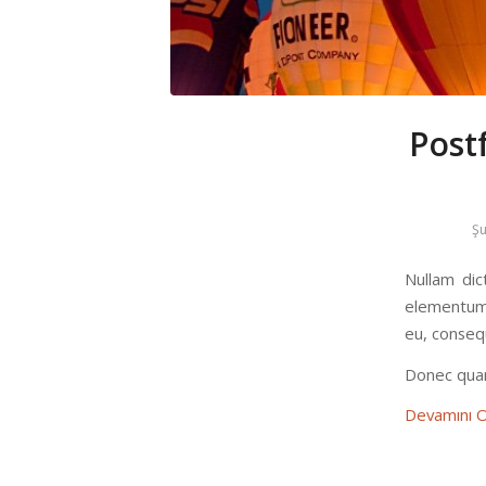
Post
Şu
Nullam dic
elementum 
eu, consequ
Donec quam 
Devamını 