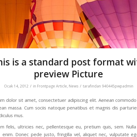
his is a standard post format wi
preview Picture
/
/
Ocak 14, 2012
in
Frontpage Article
,
News
tarafından
940445pwpadmin
m dolor sit amet, consectetuer adipiscing elit. Aenean commodo 
ean massa. Cum sociis natoque penatibus et magnis dis parturi
diculus mus.
 felis, ultricies nec, pellentesque eu, pretium quis, sem. Null
 enim. Donec pede justo, fringilla vel, aliquet nec, vulputate ege