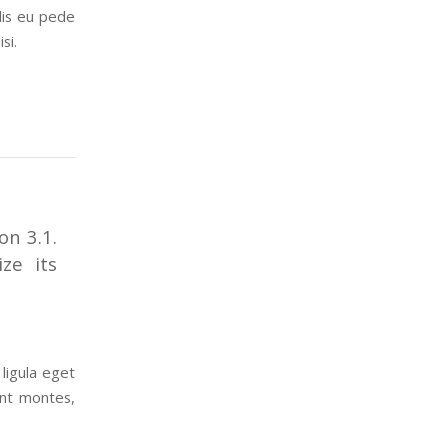
elis eu pede
si.
on 3.1.
ze its
ligula eget
ent montes,