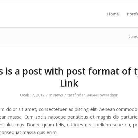
Home
Portf
Burad
s is a post with post format of 
Link
/
/
Ocak 17, 2012
in
News
tarafından
940445pwpadmin
m dolor sit amet, consectetuer adipiscing elit. Aenean commodo 
ean massa. Cum sociis natoque penatibus et magnis dis parturi
idiculus mus. Donec quam felis, ultricies nec, pellentesque eu, pr
 consequat massa quis enim.