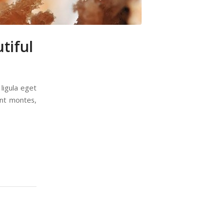
tiful
ligula eget
ent montes,