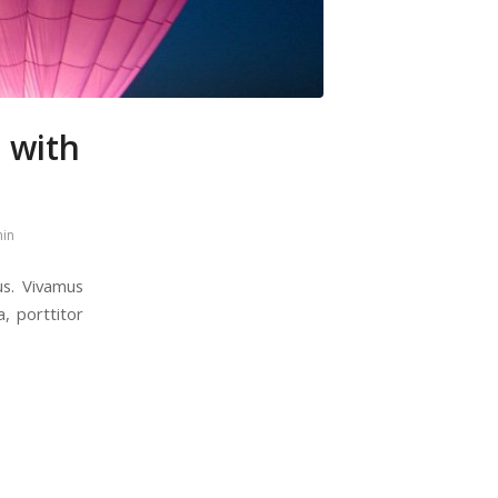
 with
in
us. Vivamus
, porttitor