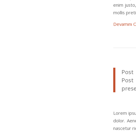
enim justo,
mollis pre
Devamını 
Post 
Post
prese
Lorem ipsu
dolor. Aen
nascetur r