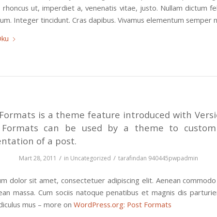
 rhoncus ut, imperdiet a, venenatis vitae, justo. Nullam dictum f
tium. Integer tincidunt. Cras dapibus. Vivamus elementum semper ni
Oku
Formats is a theme feature introduced with Versi
 Formats can be used by a theme to customi
ntation of a post.
/
/
Mart 28, 2011
in
Uncategorized
tarafından
940445pwpadmin
m dolor sit amet, consectetuer adipiscing elit. Aenean commodo 
ean massa. Cum sociis natoque penatibus et magnis dis parturi
idiculus mus – more on
WordPress.org: Post Formats