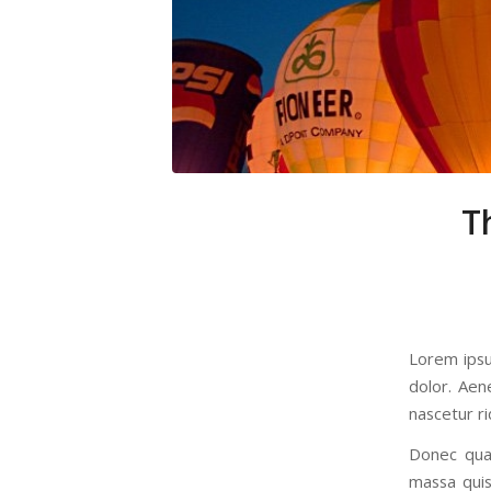
T
Lorem ipsu
dolor. Aen
nascetur ri
Donec quam
massa quis