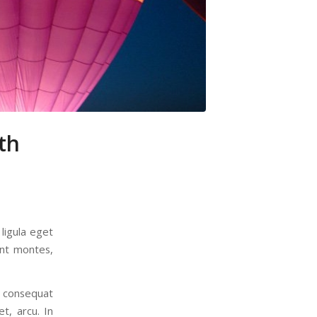
th
ligula eget
ent montes,
a consequat
t, arcu. In