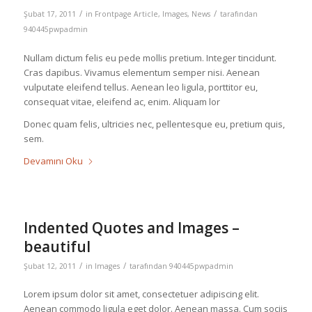
/
/
Şubat 17, 2011
in
Frontpage Article
,
Images
,
News
tarafından
940445pwpadmin
Nullam dictum felis eu pede mollis pretium. Integer tincidunt.
Cras dapibus. Vivamus elementum semper nisi. Aenean
vulputate eleifend tellus. Aenean leo ligula, porttitor eu,
consequat vitae, eleifend ac, enim. Aliquam lor
Donec quam felis, ultricies nec, pellentesque eu, pretium quis,
sem.
Devamını Oku
Indented Quotes and Images –
beautiful
/
/
Şubat 12, 2011
in
Images
tarafından
940445pwpadmin
Lorem ipsum dolor sit amet, consectetuer adipiscing elit.
Aenean commodo ligula eget dolor. Aenean massa. Cum sociis