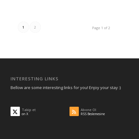
1
2
Page 1 of 2
INTERESTING LINKS
Bellow are some interesting links for you! Enjoy your stay :)
Takip et
Abone Ol
on X
RSS Beslemesine