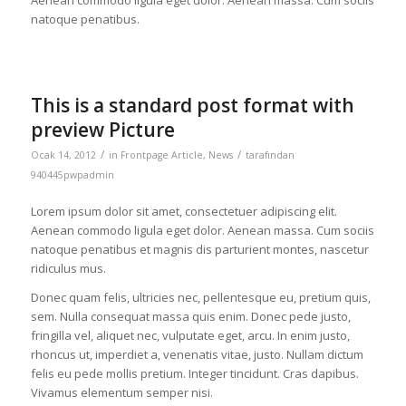
Aenean commodo ligula eget dolor. Aenean massa. Cum sociis
natoque penatibus.
This is a standard post format with
preview Picture
/
/
Ocak 14, 2012
in
Frontpage Article
,
News
tarafından
940445pwpadmin
Lorem ipsum dolor sit amet, consectetuer adipiscing elit.
Aenean commodo ligula eget dolor. Aenean massa. Cum sociis
natoque penatibus et magnis dis parturient montes, nascetur
ridiculus mus.
Donec quam felis, ultricies nec, pellentesque eu, pretium quis,
sem. Nulla consequat massa quis enim. Donec pede justo,
fringilla vel, aliquet nec, vulputate eget, arcu. In enim justo,
rhoncus ut, imperdiet a, venenatis vitae, justo. Nullam dictum
felis eu pede mollis pretium. Integer tincidunt. Cras dapibus.
Vivamus elementum semper nisi.