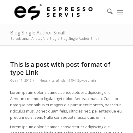
Blog Single Author Small
Buradasınız:
Anasayfa
/
Blog
/
Blog Single Author Small
This is a post with post format of
type Link
/
/
Ocak 17, 2012
in
News
tarafından
940445pwpadmin
Lorem ipsum dolor sit amet, consectetuer adipiscing elit.
Aenean commodo ligula eget dolor. Aenean massa. Cum sociis
natoque penatibus et magnis dis parturient montes, nascetur
ridiculus mus. Donec quam felis, ultricies nec, pellentesque eu,
pretium quis, sem. Nulla consequat massa quis enim.
Lorem ipsum dolor sit amet, consectetuer adipiscing elit.