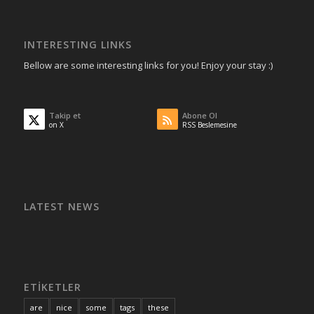
INTERESTING LINKS
Bellow are some interesting links for you! Enjoy your stay :)
Takip et
Abone Ol
on X
RSS Beslemesine
LATEST NEWS
ETIKETLER
are
nice
some
tags
these