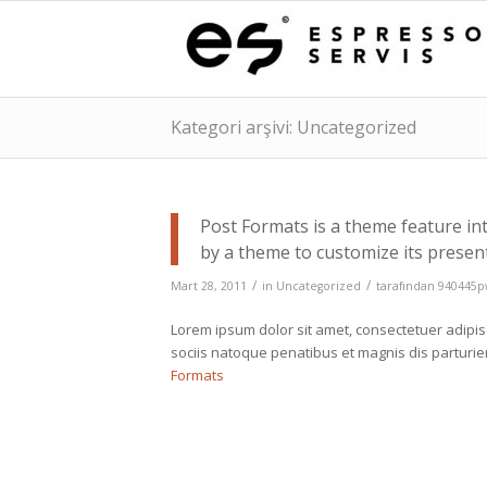
Kategori arşivi: Uncategorized
Post Formats is a theme feature in
by a theme to customize its present
/
/
Mart 28, 2011
in
Uncategorized
tarafından
940445
Lorem ipsum dolor sit amet, consectetuer adipi
sociis natoque penatibus et magnis dis parturi
Formats