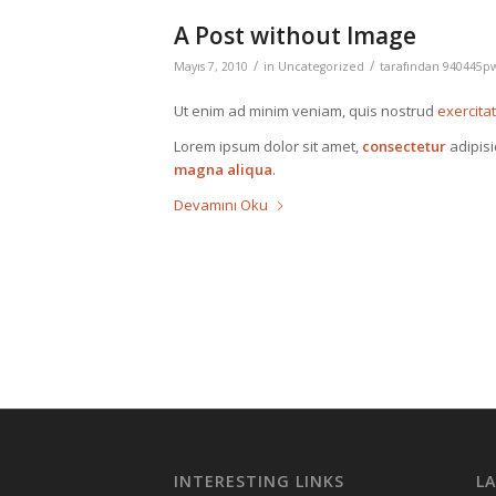
A Post without Image
/
/
Mayıs 7, 2010
in
Uncategorized
tarafından
940445p
Ut enim ad minim veniam, quis nostrud
exercita
Lorem ipsum dolor sit amet,
consectetur
adipisi
magna aliqua
.
Devamını Oku
INTERESTING LINKS
L