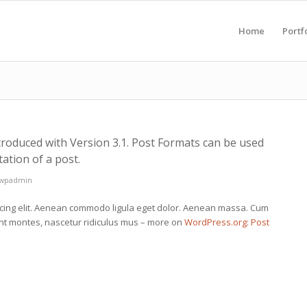
Home
Portf
troduced with Version 3.1. Post Formats can be used
ation of a post.
pwpadmin
scing elit. Aenean commodo ligula eget dolor. Aenean massa. Cum
ent montes, nascetur ridiculus mus – more on
WordPress.org: Post