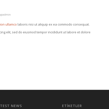
wpadmin
tion ullamco
laboris nisi ut aliquip ex ea commodo consequat.
cing elit, sed do eiusmod tempor incididunt ut labore et dolore
ATEST NEWS
ETIKETLER