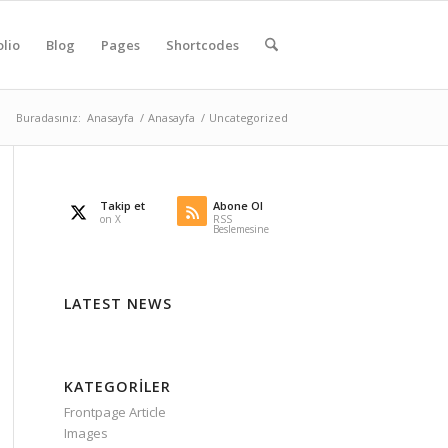
olio
Blog
Pages
Shortcodes
Buradasınız:
Anasayfa
/
Anasayfa
/
Uncategorized
Takip et
Abone Ol
on X
RSS
Beslemesine
LATEST NEWS
KATEGORILER
Frontpage Article
Images