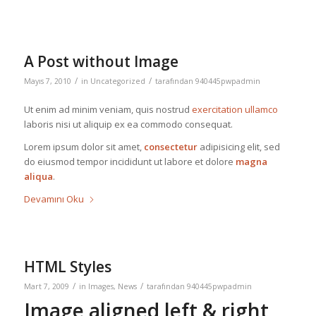
A Post without Image
/
/
Mayıs 7, 2010
in
Uncategorized
tarafından
940445pwpadmin
Ut enim ad minim veniam, quis nostrud
exercitation ullamco
laboris nisi ut aliquip ex ea commodo consequat.
Lorem ipsum dolor sit amet,
consectetur
adipisicing elit, sed
do eiusmod tempor incididunt ut labore et dolore
magna
aliqua
.
Devamını Oku
HTML Styles
/
/
Mart 7, 2009
in
Images
,
News
tarafından
940445pwpadmin
Image aligned left & right