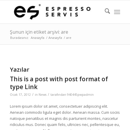
Şunun için etiket arşivi: are
Buradasınız:
Anasayfa
/
Anasayfa
/
are
Yazılar
This is a post with post format of
type Link
/
/
Ocak 17, 2012
in
News
tarafından
940445pwpadmin
Lorem ipsum dolor sit amet, consectetuer adipiscing elit.
Aenean commodo ligula eget dolor. Aenean massa. Cum sociis
natoque penatibus et magnis dis parturient montes, nascetur
ridiculus mus. Donec quam felis, ultricies nec, pellentesque eu,