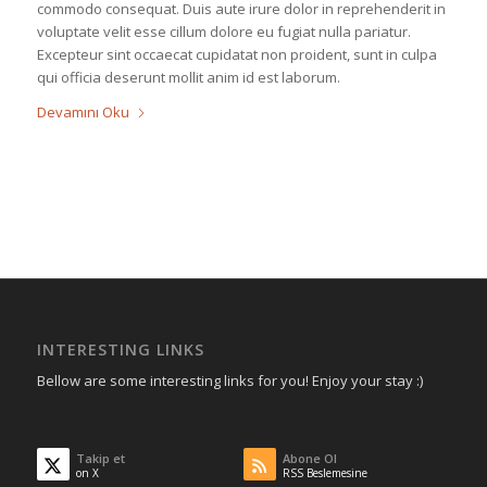
commodo consequat. Duis aute irure dolor in reprehenderit in
voluptate velit esse cillum dolore eu fugiat nulla pariatur.
Excepteur sint occaecat cupidatat non proident, sunt in culpa
qui officia deserunt mollit anim id est laborum.
Devamını Oku
INTERESTING LINKS
Bellow are some interesting links for you! Enjoy your stay :)
Takip et
Abone Ol
on X
RSS Beslemesine