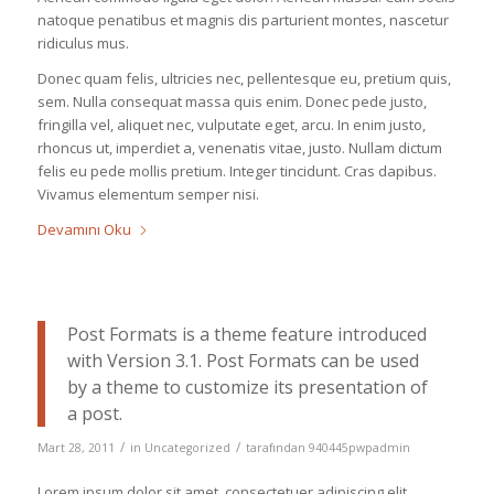
natoque penatibus et magnis dis parturient montes, nascetur
ridiculus mus.
Donec quam felis, ultricies nec, pellentesque eu, pretium quis,
sem. Nulla consequat massa quis enim. Donec pede justo,
fringilla vel, aliquet nec, vulputate eget, arcu. In enim justo,
rhoncus ut, imperdiet a, venenatis vitae, justo. Nullam dictum
felis eu pede mollis pretium. Integer tincidunt. Cras dapibus.
Vivamus elementum semper nisi.
Devamını Oku
Post Formats is a theme feature introduced
with Version 3.1. Post Formats can be used
by a theme to customize its presentation of
a post.
/
/
Mart 28, 2011
in
Uncategorized
tarafından
940445pwpadmin
Lorem ipsum dolor sit amet, consectetuer adipiscing elit.