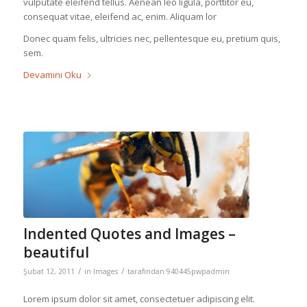
vulputate eleifend tellus. Aenean leo ligula, porttitor eu,
consequat vitae, eleifend ac, enim. Aliquam lor
Donec quam felis, ultricies nec, pellentesque eu, pretium quis,
sem.
Devamını Oku
Indented Quotes and Images –
beautiful
/
/
Şubat 12, 2011
in
Images
tarafından
940445pwpadmin
Lorem ipsum dolor sit amet, consectetuer adipiscing elit.