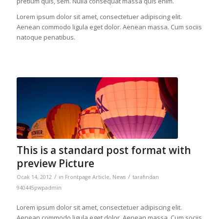
pretium quis, sem. Nulla consequat massa quis enim.
Lorem ipsum dolor sit amet, consectetuer adipiscing elit.
Aenean commodo ligula eget dolor. Aenean massa. Cum sociis
natoque penatibus.
This is a standard post format with
preview Picture
/
/
Ocak 14, 2012
in
Frontpage Article
,
News
tarafından
940445pwpadmin
Lorem ipsum dolor sit amet, consectetuer adipiscing elit.
Aenean commodo ligula eget dolor. Aenean massa. Cum sociis