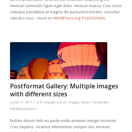
Aenean commodo ligula eget dolor. Aenean massa. Cum sociis
natoque penatibus et magnis dis parturient montes, nascetur
ridiculus mus – more on
WordPress.org: Post Formats
Postformat Gallery: Multiple images
with different sizes
/
/
Şubat 17, 2011
in
Frontpage Article
,
Images
,
News
tarafından
940445pwpadmin
Nullam dictum felis eu pede mollis pretium. Integer tincidunt.
Cras dapibus. Vivamus elementum semper nisi. Aenean